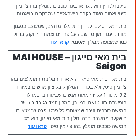
סילברלנד ין הוא מלון ארבעה כוכבים מומלץ בהו צ'י מין
סיטי ואהוב מאוד בקרב הישראליים שמבקרים בויאנטם.
בית המלון סילברלנד ין הוא מלון מדהים, שמעוצב בסגנון
מודרני עם המון מחשבה על פרחים וצמחיה ירוקה, בדיוק
כמו שמצופה ממלון ויאטנמי.
קראו עוד
בית מאי סייגון –
MAI HOUSE
Saigon
בית מלון בית מאי סייגון הוא אחד המלונות המומלצים בהו
צ'י מין סיטי, ולא בכדי – המלון קיבל ציון מרשים במיוחד
9.2 מתוך 1 על ידי מאות אנשים שביקרו בו במהלך
חופשתם בווייטנאם. כמו כן, המלון המדורג בדירוג של
חמישה כוכבים וניכר שמאוחרי כל פרט ופרט שנמצא בו,
הושקעה מחשבה רבה. מלון בית מאי סייגון, הוא מלון
חמישה כוכבים מומלץ בהו צ'י מין סיטי.
קראו עוד