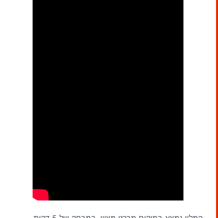
המלון נמצא במיקום מרכזי מצוין, במרחק של 5 דקות