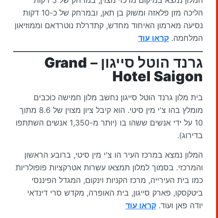
הליכה מזן פלאזה ומשוק בן תאן, ובמרחק של כ-10 דקות
נסיעה מארמון האיחוד מחדש, קתדרלת נוטרדאם וממוזיאון
המלחמה.
ק
ראו עוד
גרנד הוטל סייגון –
Grand
Hotel Saigon
בית מלון גרנד הוטל סייגון נחשב מלון חמישה כוכבים
מומלץ בהו צ'י מין סיטי. הוא קיבל ציון מצוין של 8.6 מתוך
10 על ידי אנשים ששהו בו (יותר מ-1,350 אנשים השתתפו
בדירוג).
המלון נמצא במרכז העיר הו צ'י מין סיטי, ברובע הראשון
והמרכזי. בסמוך למלון תמצאו עשרות אטרקציות פופולריות
כמו בית העירייה, מרכז הקניות וינקום, המגדל הפיננסי
ביטקסקו, פארק סייגון, בית האופרה, מקדש סרי דינדאי
יודה פאן ועוד.
קראו עוד