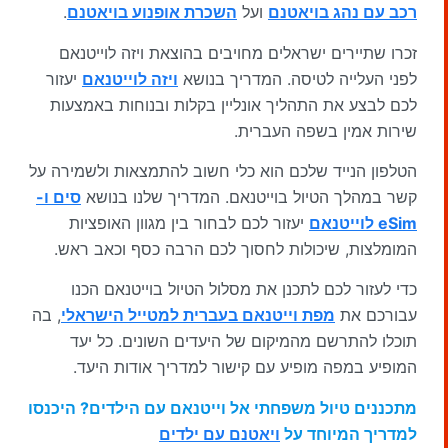
רכב עם נהג בויאטנם
ועל
השכרת אופנוע בויאטנם
.
זכרו שתיירים ישראלים מחויבים בהוצאת ויזה לוייטנאם
לפני העלייה לטיסה. המדריך בנושא
ויזה לוייטנאם
יעזור
לכם לבצע את התהליך אונליין בקלות ובנוחות באמצעות
שירות אמין בשפה העברית.
הטלפון הנייד שלכם הוא כלי חשוב להתמצאות ולשמירה על
קשר במהלך הטיול בוייטנאם. המדריך שלנו בנושא
סים ו-
eSim לוייטנאם
יעזור לכם לבחור בין מגוון האופציות
המומלצות, שיכולות לחסוך לכם הרבה כסף וכאב ראש.
כדי לעזור לכם לתכנן את מסלול הטיול בוייטנאם הכנו
עבורכם את
מפת וייטנאם בעברית למטייל הישראלי
, בה
תוכלו להתרשם מהמיקום של היעדים השונים. כל יעד
המופיע במפה מופיע עם קישור למדריך אודות היעד.
מתכננים טיול משפחתי אל וייטנאם עם הילדים? היכנסו
למדריך המיוחד על
ויאטנם עם ילדים