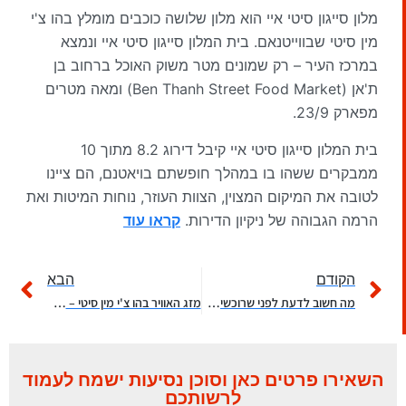
מלון סייגון סיטי איי הוא מלון שלושה כוכבים מומלץ בהו צ'י
מין סיטי שבווייטנאם. בית המלון סייגון סיטי איי ונמצא
במרכז העיר – רק שמונים מטר משוק האוכל ברחוב בן
ת'אן (Ben Thanh Street Food Market) ומאה מטרים
מפארק 23/9.
בית המלון סייגון סיטי איי קיבל דירוג 8.2 מתוך 10
ממבקרים ששהו בו במהלך חופשתם בויאטנם, הם ציינו
לטובה את המיקום המצוין, הצוות העוזר, נוחות המיטות ואת
הרמה הגבוהה של ניקיון הדירות.
קראו עוד
הקודם
הבא
מה חשוב לדעת לפני שרוכשים ביטוח נסיעות לוייטנאם?
מזג האוויר בהו צ'י מין סיטי – מתי מומלץ להגיע לחופשה?
השאירו פרטים כאן וסוכן נסיעות ישמח לעמוד
לרשותכם