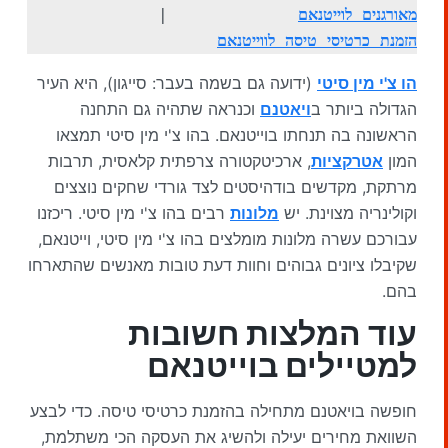
מאורגנים לוייטנא
ם
             |              
הזמנת כרטיסי טיסה לווייטנאם
הו צ'י מין סיטי
(ידועה גם בשמה בעבר: סייגון), היא העיר
הגדולה ביותר ב
ויאטנם
וכנראה שתהיה גם התחנה
הראשונה בה תנחתו בוייטנאם. בהו צ'י מין סיטי תמצאו
המון
אטרקציות
, ארכיטקטורה צרפתית קלאסית, תרבות
מרתקת, מקדשים בודהיסטים לצד גורדי שחקים נוצצים
וקולינריה מצוינת. יש
מלונות
רבים בהו צ'י מין סיטי. ריכזנו
עבורכם עשרה מלונות מומלצים בהו צ'י מין סיטי, וייטנאם,
שקיבלו ציונים גבוהים וחוות דעת טובות מאנשים שהתארחו
בהם.
עוד המלצות חשובות
למטיילים בוייטנאם
חופשה בויאטנם מתחילה בהזמנת כרטיסי טיסה. כדי לבצע
השוואת מחירים יעילה ולהשיג את העסקה הכי משתלמת,