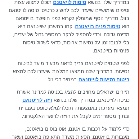
במדריך שלנו בנושא
טיסות לויאטנם
תוכלו למצוא עצות
וטיפים שימושיים שיעזרו לכם להשיג כרטיסי טיסה לוייטנאם
בזול. מדריך נוסף שמומלץ לקרוא לפני חופשה בוייטנאם
הוא
טיסות פנים בויאטנם
. קחו בחשבון שוייטנאם היא
מדינה גדולה, וכדי להספיק לבקר במספר גדול של יעדים,
בלי לבזבז זמן על נסיעות ארוכות, כדאי לשקול טיסות
פנימיות בוייטנאם.
לפני שטסים לוייטנאם צריך לדאוג מבעוד מועד לביטוח
נסיעות. במדריך שלנו תמצאו המלצות שיעזרו לכם למצוא
ביטוח נסיעות לוייטנאם
במחיר הכי זול.
תיירים ישראלים מחויבים להציג בכניסה למדינה אשרת
כניסה לוייטנאם. במדריך שלנו בנושא
ויזה לוייטנאם
תמצאו מערכת באמצעותה תוכלו למלא טופס בעברית
ובתוך מספר ימים לקבל את הויזה לדואר האלקטרוני.
כדי ללמוד על רכבות בויאטנם, אוטובוסים בויאטנם,
מעבורות בויאטנם, הסעות משדה התעופה בויאטנם ושאר