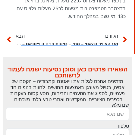
בין כ15 מעלות צלזיוס לכ22 מעלות צלזיוס. בהוי אן
בדצמבר הטמפרטורות מגיעות לכ25 מעלות צלזיוס עם
כ13 ימי גשם במהלך החודש.
הקודם
הבא
מזג האוויר בהאנוי – מתי כדאי לטוס לחופשה?
טיסות פנים בווייטנאם – טיפים והשוואת מחירים
השאירו פרטים כאן וסוכן נסיעות ישמח לעמוד
לרשותכם
מזמינים אתכם לגלות את וייאטנם וקמבודיה – הקסם של
אסיה, בטיול מאורגן באמצעות החושים. לחזות בנופים חד
פעמיים, לספוג את הטעמים והריחות, מסע קסום בעקבות
הכפרים הציוריים, המקדשים ואתרי טבע בלתי נשכחים.
שם מלא
טלפון