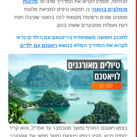
הנחיתה, מומלץ לקרוא את המדריך שלנו על
מלונות
מומלצים בהאנוי
בו תמצאו טיפים למציאת מלונות
מסוגים שונים ורשימת מקומות לינה בהאנוי שקיבלו חוות
דעת מעולות ממבקרים ששהו בהם.
לתכנון חופשה משפחתית בוייטנאם עם הילדים כדאי
לקרוא את המדריך המלא בנושא
ויאטנם עם ילדים
.
בצפון ויאטנם החורף נמשך מנובמבר עד אפריל, והוא קריר
יחסית ויבש. הקיץ בצפון וייטנאם נמשך ממאי ועד אוקטובר,