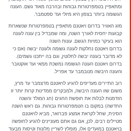
ומתאפיין בטמפרטורות גבוהות ובהרבה מאוד גשם. העונה
הגשומה ביותר בצפון היא מיולי ועד ספטמבר.
מזג האוויר בדרום ויאטנם מתאפיין בטמפרטורות שנשארות
קבועות יחסית לאורך השנה, ומה שמבדיל בין עונה לעונה
הוא בעיקר כמויות הגשם. עונות השנה
בדרום ויאטנם נחלקות לעונה גשומה ולעונה יבשה (אם כי
לא מדובר בעונה יבשה לחלוטין, וגם בה ייתכנו גשמים).
בדרום ויאטנם העונה הגשומה נמשכת ממאי ועד אוקטובר
והעונה היבשה מנובמבר עד אפריל.
רוב התיירים מעדיפים להגיע לויאטנם מדצמבר עד מרץ,
משום שזו העונה היבשה, ולמבקרים ממדינות קרות יותר זו
הזדמנות לבלות את חופשת החגים (חג המולד והשנה
החדשה) במקום בו הטמפרטורות גבוהות. גם ראש השנה
הסינית, שחל לקראת אמצע פברואר, מביא לויאטנם
מטיילים רבים. לכן, אם גם אתם מעוניינים להגיע לחופשה
בויאטנם במועדים אלו, מומלץ לשריין מלונות וטיסות מבעוד