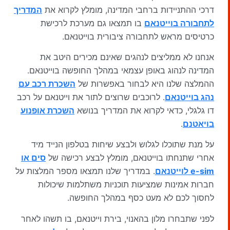
דרכי ההתניידות ברחבי המדינה, מומלץ לקרוא את
המדריך
לתחבורה בוייטנאם
בו תמצאו גם מערכת לרכישת
כרטיסים מראש לתחבורה ציבורית בוייטנאם.
אנחנו לא ממליצים לנהגים שאינם מכירים היטב את
המדינה לנהוג באופן עצמאי במהלך החופשה בוייטנאם.
ההמלצה שלנו היא לבחור באפשרות של
השכרת רכב עם
נהג בוייטנאם
. לרוכבים שרוצים לתור את וייטנאם על רכב
דו גלגלי, כדאי לקרוא את המדריך בנושא
השכרת אופנוע
בויאטנם
.
על מנת שתוכלו לגלוש ולבצע שיחות בטלפון הנייד מיד
אחרי שתנחתו בוייטנאם, מומלץ לבצע רכישה של
סים או
e-sim לוייטנאם
. במדריך שלנו תמצאו מספר המלצות על
חברות אמינות שמציעות תוכניות משתלמות שיכולות
לחסוך לכם לא מעט כסף במהלך החופשה.
לפני שתבחרו מלון בהאנוי, בירת וייטנאם, בו תשהו לאחר